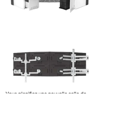
Vous planifiez une nouvelle salle de 
contrôle?
Chez Sustema, nous nous 
spécialisons dans la conception de 
salles de contrôle
 qui répondent à vos 
besoins et respectent le budget. 
Contactez-nous
 pour créer un milieu 