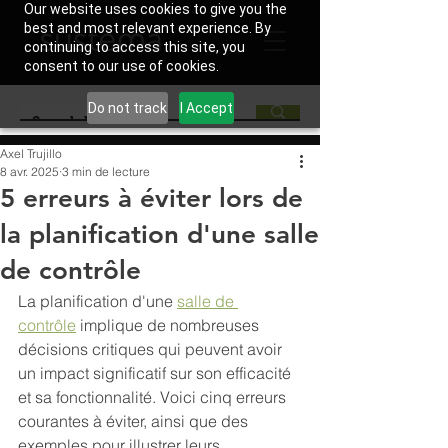
Our website uses cookies to give you the
best and most relevant experience. By
continuing to access this site, you
consent to our use of cookies.
Do not track
I Accept
Axel Trujillo
8 avr. 2025
3 min de lecture
5 erreurs à éviter lors de
la planification d'une salle
de contrôle
La planification d'une 
salle de 
contrôle
 implique de nombreuses 
décisions critiques qui peuvent avoir 
un impact significatif sur son efficacité 
et sa fonctionnalité. Voici cinq erreurs 
courantes à éviter, ainsi que des 
exemples pour illustrer leurs 