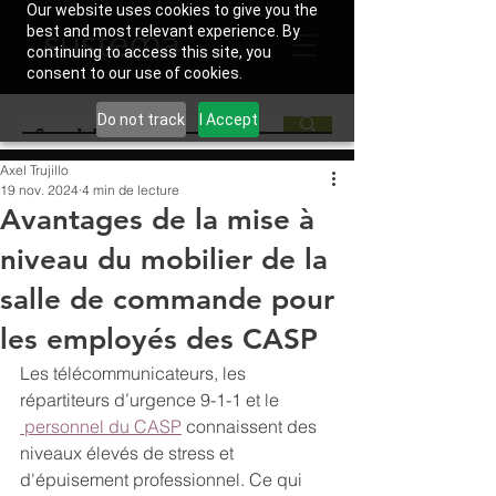
Our website uses cookies to give you the
best and most relevant experience. By
continuing to access this site, you
consent to our use of cookies.
Do not track
I Accept
Axel Trujillo
19 nov. 2024
4 min de lecture
Avantages de la mise à
niveau du mobilier de la
salle de commande pour
les employés des CASP
Les télécommunicateurs, les 
répartiteurs d’urgence 9-1-1 et le 
 personnel du CASP
 connaissent des 
niveaux élevés de stress et 
d'épuisement professionnel. Ce qui 