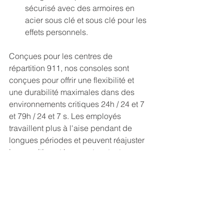
sécurisé avec des armoires en 
acier sous clé et sous clé pour les 
effets personnels.
Conçues pour les centres de 
répartition 911, nos consoles sont 
conçues pour offrir une flexibilité et 
une durabilité maximales dans des 
environnements critiques 24h / 24 et 7 
et 79h / 24 et 7 s. Les employés 
travaillent plus à l'aise pendant de 
longues périodes et peuvent réajuster 
leur position et leur posture tout au 
long de la journée. Leur configuration 
s'adapte à leurs besoins et non 
l'inverse. 
Contactez-nous
 pour parler 
de la façon dont nous pouvons 
construire une solution de salle de 