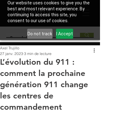
Our website uses cookies to give you the
best and most relevant experience. By
continuing to access this site, you
consent to our use of cookies.
Do not track
I Accept
Axel Trujillo
27 janv. 2023
3 min de lecture
L’évolution du 911 :
comment la prochaine
génération 911 change
les centres de
commandement