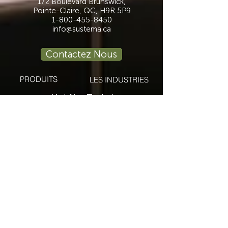
172 Boulevard Brunswick,
Pointe-Claire, QC, H9R 5P9
1-800-455-8450
info@sustema.ca
Contactez Nous
PRODUITS
LES INDUSTRIES
Mobilier Technique
Mur Vidéo
Établi Technique
Tables de Réunion
Salle de Formation
Stations de Travail
Ergonomie
Sécurité Publique
Procédé Industriel
Sécurité
La finance
Transport