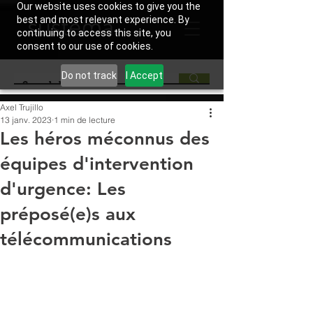
Our website uses cookies to give you the
best and most relevant experience. By
continuing to access this site, you
consent to our use of cookies.
Do not track
I Accept
Axel Trujillo
13 janv. 2023
1 min de lecture
Les héros méconnus des
équipes d'intervention
d'urgence: Les
préposé(e)s aux
télécommunications