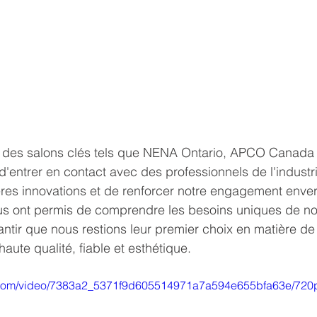
 à des salons clés tels que NENA Ontario, APCO Canad
'entrer en contact avec des professionnels de l'industri
res innovations et de renforcer notre engagement envers
 ont permis de comprendre les besoins uniques de nos
ntir que nous restions leur premier choix en matière de
haute qualité, fiable et esthétique.
ic.com/video/7383a2_5371f9d605514971a7a594e655bfa63e/720p