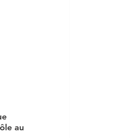
ue 
ôle au 