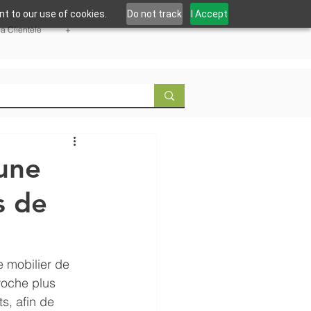
t to our use of cookies.
Do not track
I Accept
la Clientèle
+
 une
s de
 mobilier de 
roche plus 
s, afin de 