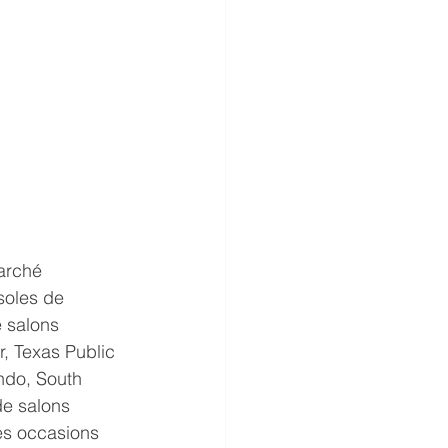
arché 
soles de 
 salons 
, Texas Public 
do, South 
e salons 
es occasions 