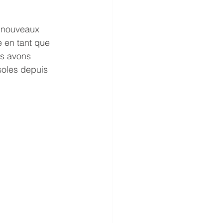
e nouveaux 
e en tant que 
us avons 
soles depuis 