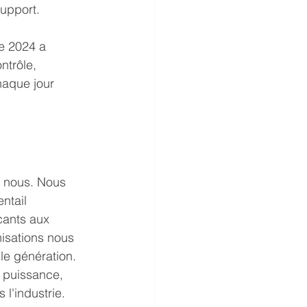
support.
e 2024 a 
ntrôle, 
haque jour 
 nous. Nous 
ntail 
cants aux 
isations nous 
le génération. 
r puissance, 
 l'industrie.