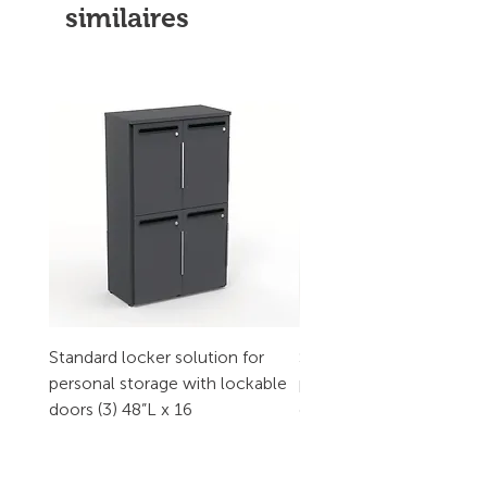
similaires
Standard locker solution for
Standard locker solution
personal storage with lockable
personal storage with l
doors (3) 48”L x 16
doors (2) 32”L x 16