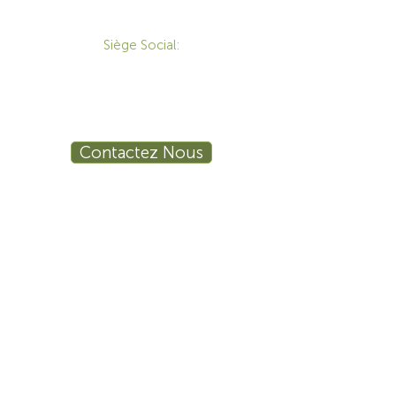
CONTACT
Siège Social:
172 Boulevard Brunswick,
Pointe-Claire, QC, H9R 5P9
1-800-455-8450
info@sustema.ca
Contactez Nous
PRODUITS
LES INDUSTRIES
Mobilier Technique
Mur Vidéo
Établi Technique
Tables de Réunion
Salle de Formation
Stations de Travail
Ergonomie
Sécurité Publique
Procédé Industriel