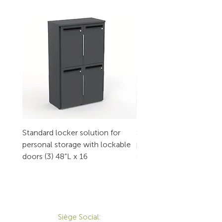
Standard locker solution for
Standard locker solution
personal storage with lockable
personal storage with l
doors (3) 48”L x 16
doors (2) 32”L x 16
CONTACT
Siège Social: