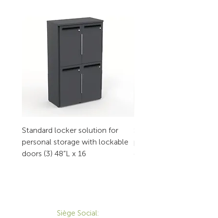
Standard locker solution for
Standard locker solution
personal storage with lockable
personal storage with l
doors (3) 48”L x 16
doors (2) 32”L x 16
CONTACT
Siège Social: