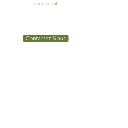
Siège Social:
172 Boulevard Brunswick,
Pointe-Claire, QC, H9R 5P9
1-800-455-8450
info@sustema.ca
Contactez Nous
PRODUITS
LES INDUSTRIES
Mobilier Technique
Mur Vidéo
Établi Technique
Tables de Réunion
Salle de Formation
Stations de Travail
Ergonomie
Sécurité Publique
Procédé Industriel
Sécurité
La finance