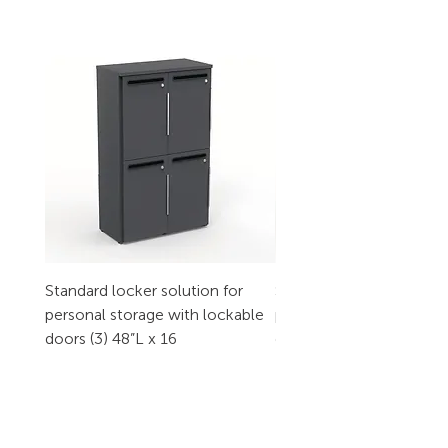
Standard locker solution for
Standard locker solution
personal storage with lockable
personal storage with l
doors (3) 48”L x 16
doors (2) 32”L x 16
CONTACT