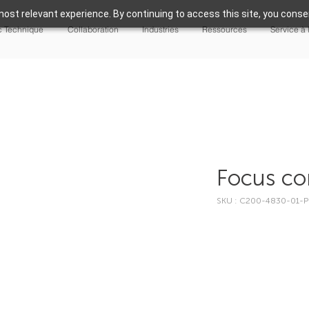
ost relevant experience. By continuing to access this site, you consen
 Technique
Collaboration
Industries
Ressources
Service à 
Focus co
SKU : C200-4830-01-