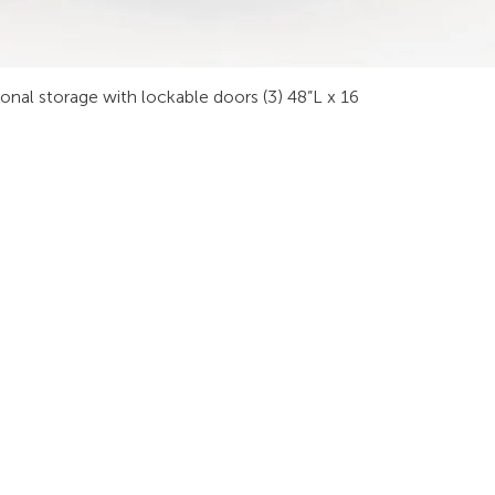
sonal storage with lockable doors (3) 48”L x 16
RODUITS
LES INDUSTRIES
SUIVEZ-
obilier Technique
Sécurité Publique
ur Vidéo
Procédé Industriel
tabli Technique
Sécurité
La finance
ables de Réunion
Transport
alle de Formation
Énergie
tations de Travail
Radiodiffusion
rgonomie
Secteur Privé/Public