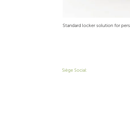
Standard locker solution for per
CONTACT
P
Siège Social:
172 Boulevard Brunswick,
Pointe-Claire, QC, H9R
M
5P9
M
1-800-455-8450
É
info@sustema.ca
T
S
S
E