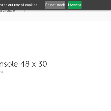
t to our use of cookies.
Do not track
I Accept
la Clientèle
+
nsole 48 x 30
P04