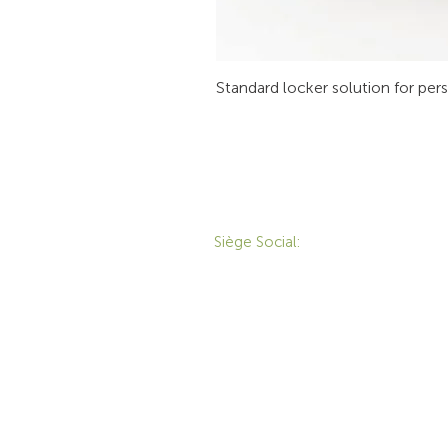
Standard locker solution for per
CONTACT
P
Siège Social:
172 Boulevard Brunswick,
Pointe-Claire, QC, H9R
M
5P9
M
1-800-455-8450
É
info@sustema.ca
T
S
S
E