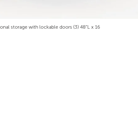
sonal storage with lockable doors (3) 48”L x 16
RODUITS
LES INDUSTRIES
SUIVEZ-
obilier Technique
Sécurité Publique
ur Vidéo
Procédé Industriel
tabli Technique
Sécurité
La finance
ables de Réunion
Transport
alle de Formation
Énergie
tations de Travail
Radiodiffusion
rgonomie
Secteur Privé/Public