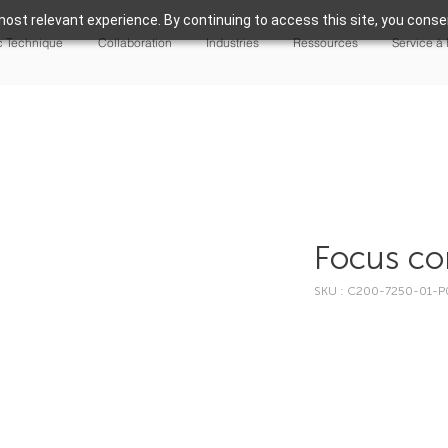
ost relevant experience. By continuing to access this site, you consen
 Technique
Collaboration
Industries
Ressources
Service à 
Focus co
SKU : C200-7250-01-P