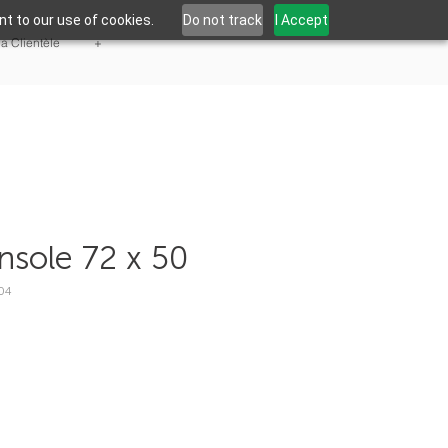
t to our use of cookies.
Do not track
I Accept
la Clientèle
+
nsole 72 x 50
04