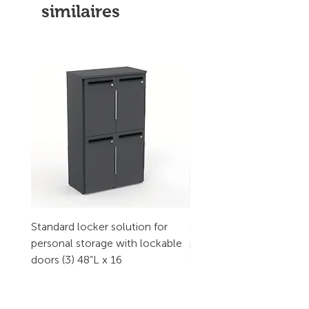
similaires
Standard locker solution for
Standard locker solution
personal storage with lockable
personal storage with l
doors (3) 48”L x 16
doors (2) 32”L x 16