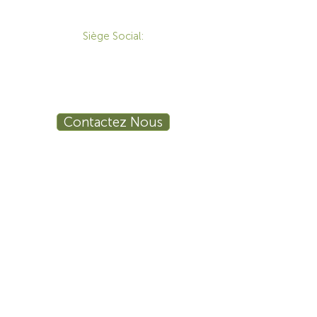
CONTACT
Siège Social:
172 Boulevard Brunswick,
Pointe-Claire, QC, H9R 5P9
1-800-455-8450
info@sustema.ca
Contactez Nous
PRODUITS
LES INDUSTRIES
Mobilier Technique
Mur Vidéo
Établi Technique
Tables de Réunion
Salle de Formation
Stations de Travail
Ergonomie
Sécurité Publique
Procédé Industriel