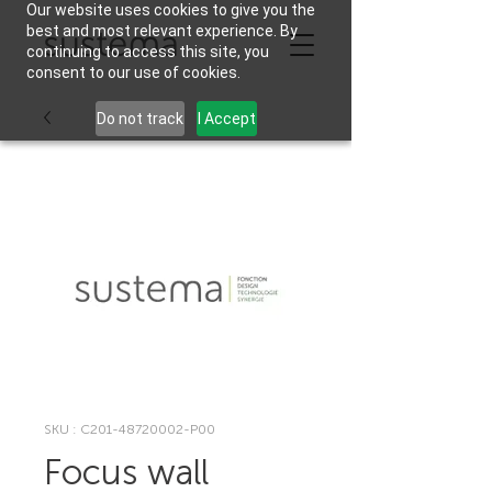
Our website uses cookies to give you the
best and most relevant experience. By
continuing to access this site, you
consent to our use of cookies.
Do not track
I Accept
SKU : C201-48720002-P00
Focus wall