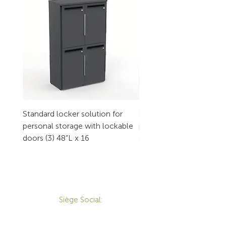
Standard locker solution for
Standard locker solution
personal storage with lockable
personal storage with l
doors (3) 48”L x 16
doors (2) 32”L x 16
CONTACT
Siège Social:
172 Boulevard Brunswick,
Pointe-Claire, QC, H9R 5P9