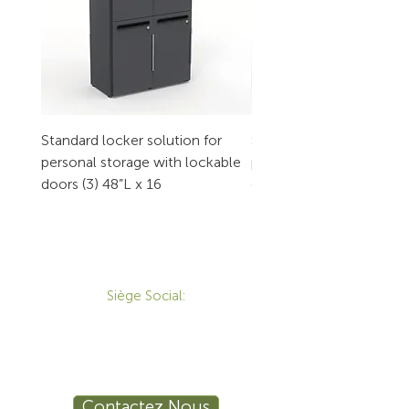
Standard locker solution for
Standard locker solution
personal storage with lockable
personal storage with l
doors (3) 48”L x 16
doors (2) 32”L x 16
CONTACT
Siège Social:
172 Boulevard Brunswick,
Pointe-Claire, QC, H9R 5P9
1-800-455-8450
info@sustema.ca
Contactez Nous