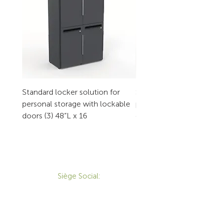
Standard locker solution for
Standard locker solution
personal storage with lockable
personal storage with l
doors (3) 48”L x 16
doors (2) 32”L x 16
CONTACT
Siège Social:
172 Boulevard Brunswick,
Pointe-Claire, QC, H9R 5P9
1-800-455-8450
info@sustema.ca