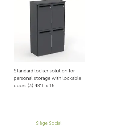
Standard locker solution for
Standard locker solution
personal storage with lockable
personal storage with l
doors (3) 48”L x 16
doors (2) 32”L x 16
CONTACT
Siège Social:
172 Boulevard Brunswick,
Pointe-Claire, QC, H9R 5P9