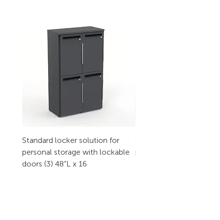
Standard locker solution for
Standard locker solution
personal storage with lockable
personal storage with l
doors (3) 48”L x 16
doors (2) 32”L x 16
CONTACT