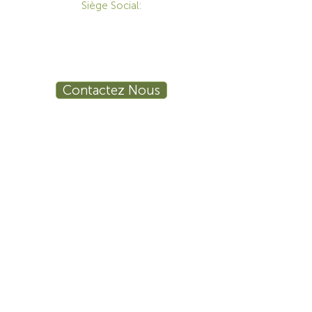
Siège Social:
172 Boulevard Brunswick,
Pointe-Claire, QC, H9R 5P9
1-800-455-8450
info@sustema.ca
Contactez Nous
PRODUITS
LES INDUSTRIES
Mobilier Technique
Mur Vidéo
Établi Technique
Tables de Réunion
Salle de Formation
Stations de Travail
Ergonomie
Sécurité Publique
Procédé Industriel
Sécurité
La finance