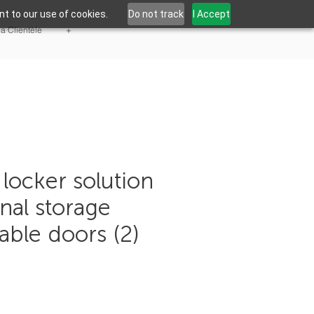
t to our use of cookies.
Do not track
I Accept
la Clientèle
+
locker solution
nal storage
able doors (2)