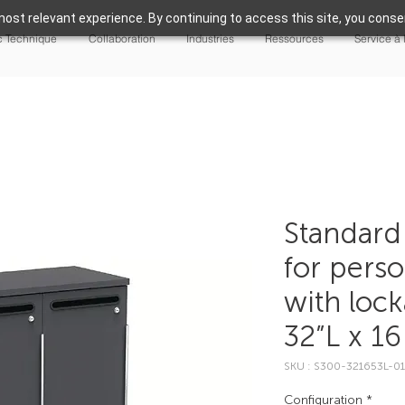
ost relevant experience. By continuing to access this site, you consen
 Technique
Collaboration
Industries
Ressources
Service à 
Standard 
for perso
with lock
32”L x 16
SKU : S300-321653L-01
Configuration
*