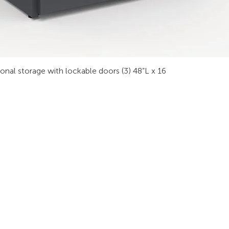
sonal storage with lockable doors (3) 48”L x 16
RODUITS
LES INDUSTRIES
SUIVEZ-
obilier Technique
Sécurité Publique
ur Vidéo
Procédé Industriel
tabli Technique
Sécurité
La finance
ables de Réunion
Transport
alle de Formation
Énergie
tations de Travail