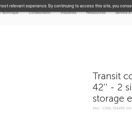
ost relevant experience. By continuing to access this site, you consen
 Technique
Collaboration
Industries
Ressources
Service à 
Transit c
42’’ - 2 
storage 
SKU : C301-7242P2-00