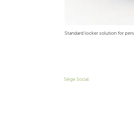
Standard locker solution for per
CONTACT
P
Siège Social:
172 Boulevard Brunswick,
Pointe-Claire, QC, H9R
M
5P9
M
1-800-455-8450
É
info@sustema.ca
T
S
S
E