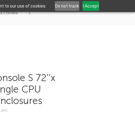
t to our use of cookies.
Do not track
I Accept
la Clientèle
+
onsole S 72’’x
single CPU
enclosures
-2PC