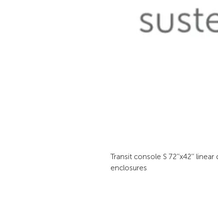
Transit console S 72’’x42’’ linear
enclosures