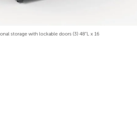
sonal storage with lockable doors (3) 48”L x 16
RODUITS
LES INDUSTRIES
SUIVEZ-
obilier Technique
Sécurité Publique
ur Vidéo
Procédé Industriel
tabli Technique
Sécurité
La finance
ables de Réunion
Transport
alle de Formation
Énergie
tations de Travail
Radiodiffusion
rgonomie