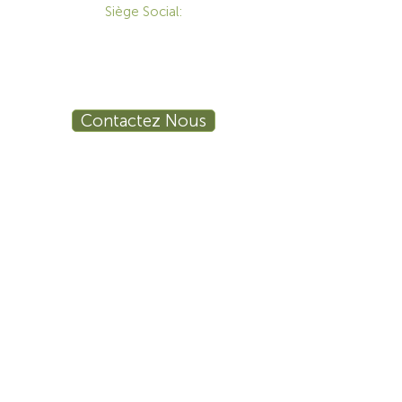
Siège Social:
172 Boulevard Brunswick,
Pointe-Claire, QC, H9R 5P9
1-800-455-8450
info@sustema.ca
Contactez Nous
PRODUITS
LES INDUSTRIES
Mobilier Technique
Mur Vidéo
Établi Technique
Tables de Réunion
Salle de Formation
Stations de Travail
Ergonomie
Sécurité Publique
Procédé Industriel
Sécurité
La finance