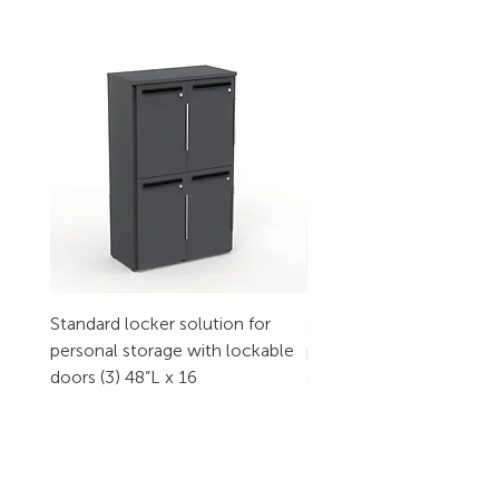
Standard locker solution for
Standard locker solution
personal storage with lockable
personal storage with l
doors (3) 48”L x 16
doors (2) 32”L x 16
CONTACT