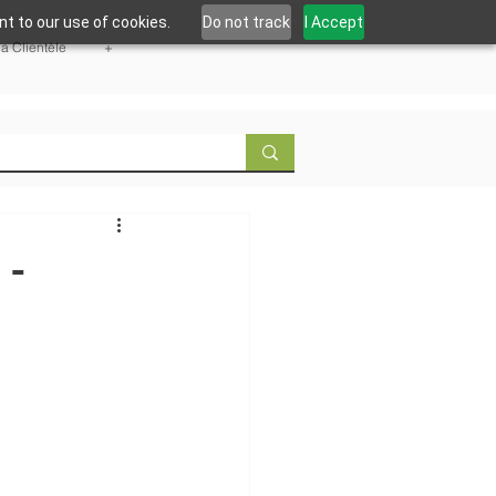
t to our use of cookies.
Do not track
I Accept
la Clientèle
+
 -