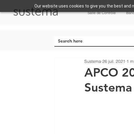
Our website uses cookies to give you the best and m
Salle de Contrôle
Banc
Sustema
26 juil. 2021
1 m
APCO 202
Sustema 