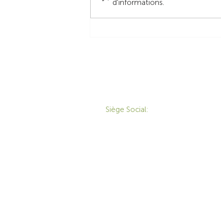
d'informations.
Récapitulatif de l'APCO
Orlando 2024
CONTACT
P
Siège Social:
172 Boulevard Brunswick,
Pointe-Claire, QC, H9R
M
5P9
M
1-800-455-8450
É
info@sustema.ca
T
S
S
E