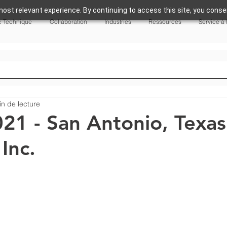
ost relevant experience. By continuing to access this site, you consen
 Technique
Collaboration
Industries
Ressources
Service à 
in de lecture
1 - San Antonio, Texas
Inc.