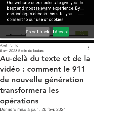
Our website uses cookies to give you the
best and most relevant experience. By
continuing to access this site, you
consent to our use of cookies.
Do not track
I Accept
Axel Trujillo
6 avr. 2023
5 min de lecture
Au-delà du texte et de la
vidéo : comment le 911
de nouvelle génération
transformera les
opérations
Dernière mise à jour :
26 févr. 2024