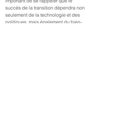
important de se rappeler que le 
succès de la transition dépendra non 
seulement de la technologie et des 
politiques, mais également du bien-
être et de la préparation des 
personnes en coulisse. Les 
télécommunicateurs et les 
gestionnaires du PSAP/ECC doivent 
travailler ensemble pour fournir le 
soutien et les ressources nécessaires 
à leur personnel pour s'adapter aux 
nouvelles technologies et aux facteurs 
de stress potentiels. En accordant la 
priorité aux besoins et à la sécurité des 
personnes concernées, nous pouvons 
assurer une transition harmonieuse et 
réussie vers l'avenir du 911.
Sources: 