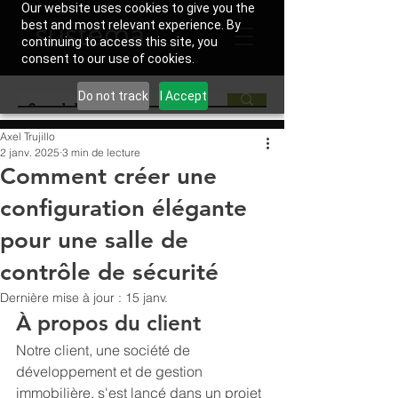
Our website uses cookies to give you the
best and most relevant experience. By
continuing to access this site, you
consent to our use of cookies.
Do not track
I Accept
Axel Trujillo
2 janv. 2025
3 min de lecture
Comment créer une
configuration élégante
pour une salle de
contrôle de sécurité
Dernière mise à jour :
15 janv.
À propos du client
Notre client, une société de 
développement et de gestion 
immobilière, s'est lancé dans un projet 