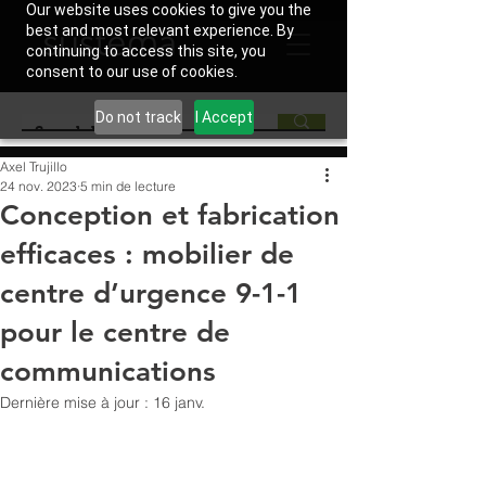
Our website uses cookies to give you the
best and most relevant experience. By
continuing to access this site, you
consent to our use of cookies.
Do not track
I Accept
Axel Trujillo
24 nov. 2023
5 min de lecture
Conception et fabrication
efficaces : mobilier de
centre d’urgence 9-1-1
pour le centre de
communications
Dernière mise à jour :
16 janv.