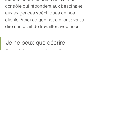
contrôle qui répondent aux besoins et 
aux exigences spécifiques de nos 
clients. Voici ce que notre client avait à 
dire sur le fait de travailler avec nous :  
Je ne peux que décrire 
l'expérience de travail avec 
Sustema et mon représentant 
Derek Dugas comme 
exceptionnelle. On a répondu 
à toutes les questions. Tous 
les besoins ont été satisfaits. 
Tout sur ma liste de souhaits a 
été rendu possible.
La meilleure partie de notre 