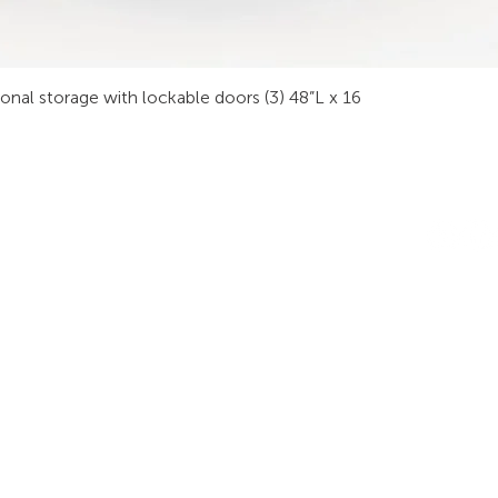
sonal storage with lockable doors (3) 48”L x 16
RODUITS
LES INDUSTRIES
SUIVEZ-
obilier Technique
Sécurité Publique
ur Vidéo
Procédé Industriel
tabli Technique
Sécurité
La finance
ables de Réunion
Transport
alle de Formation
Énergie
tations de Travail
Radiodiffusion
rgonomie
Secteur Privé/Public