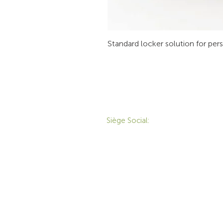
Standard locker solution for per
CONTACT
P
Siège Social:
172 Boulevard Brunswick,
Pointe-Claire, QC, H9R
M
5P9
M
1-800-455-8450
É
info@sustema.ca
T
S
S
E