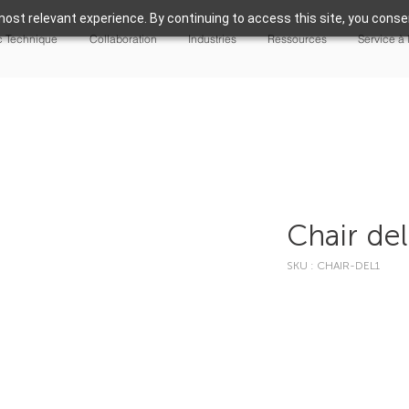
ost relevant experience. By continuing to access this site, you consen
 Technique
Collaboration
Industries
Ressources
Service à 
Chair del
SKU : CHAIR-DEL1