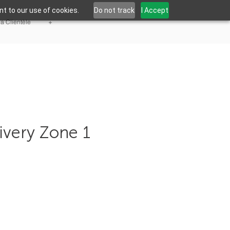
t to our use of cookies.
Do not track
I Accept
la Clientèle
+
ivery Zone 1