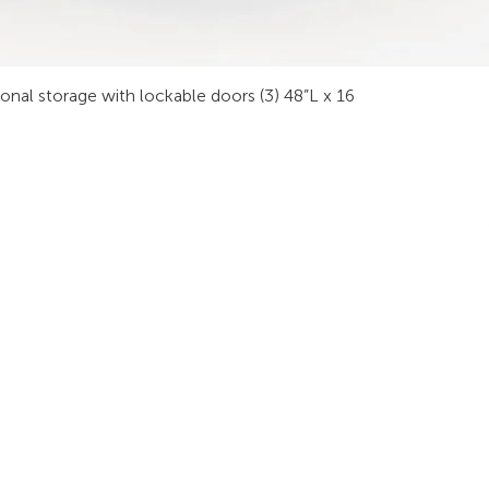
sonal storage with lockable doors (3) 48”L x 16
RODUITS
LES INDUSTRIES
SUIVEZ-
obilier Technique
Sécurité Publique
ur Vidéo
Procédé Industriel
tabli Technique
Sécurité
La finance
ables de Réunion
Transport
alle de Formation
Énergie
tations de Travail
Radiodiffusion
rgonomie
Secteur Privé/Public