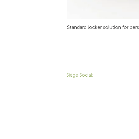
Standard locker solution for per
CONTACT
P
Siège Social:
172 Boulevard Brunswick,
Pointe-Claire, QC, H9R
M
5P9
M
1-800-455-8450
É
info@sustema.ca
T
S
S
E