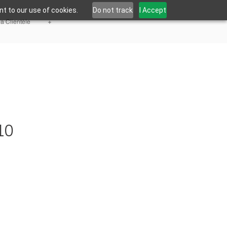
t to our use of cookies.
Do not track
I Accept
la Clientèle
+
10