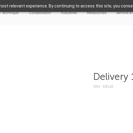
ost relevant experience. By continuing to access this site, you consen
 Technique
Collaboration
Industries
Ressources
Service à 
Delivery 
SKU : DEL10