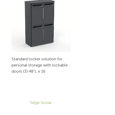
Standard locker solution for
Standard locker solution
personal storage with lockable
personal storage with l
doors (3) 48”L x 16
doors (2) 32”L x 16
CONTACT
Siège Social:
172 Boulevard Brunswick,
Pointe-Claire, QC, H9R 5P9