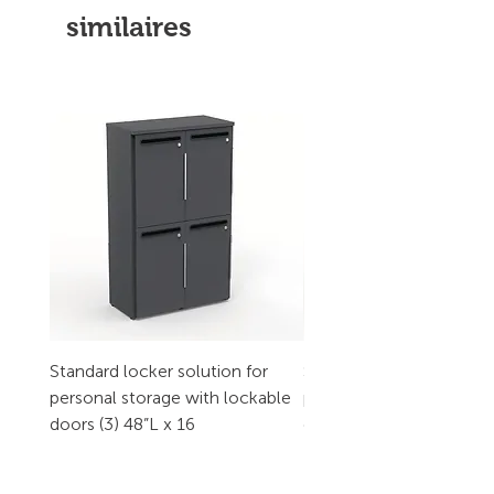
similaires
Standard locker solution for
Standard locker solution
personal storage with lockable
personal storage with l
doors (3) 48”L x 16
doors (2) 32”L x 16