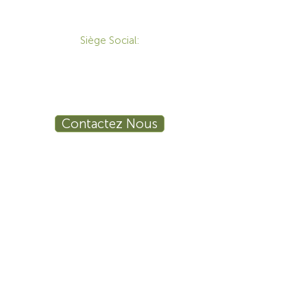
CONTACT
Siège Social:
172 Boulevard Brunswick,
Pointe-Claire, QC, H9R 5P9
1-800-455-8450
info@sustema.ca
Contactez Nous
PRODUITS
LES INDUSTRIES
Mobilier Technique
Mur Vidéo
Établi Technique
Tables de Réunion
Salle de Formation
Stations de Travail
Ergonomie
Sécurité Publique
Procédé Industriel