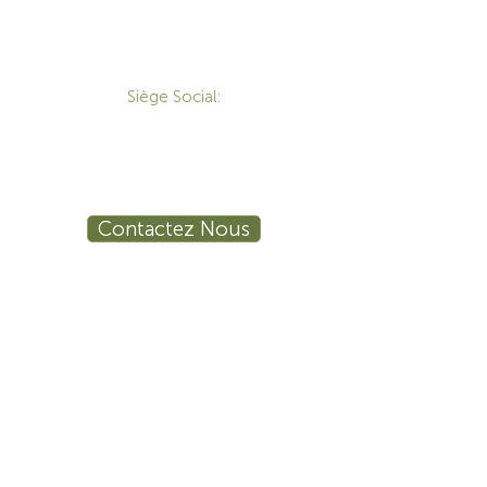
CONTACT
Siège Social:
172 Boulevard Brunswick,
Pointe-Claire, QC, H9R 5P9
1-800-455-8450
info@sustema.ca
Contactez Nous
PRODUITS
LES INDUSTRIES
Mobilier Technique
Mur Vidéo
Établi Technique
Tables de Réunion
Salle de Formation
Stations de Travail
Ergonomie