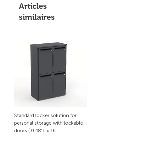
Articles
similaires
Standard locker solution for
Standard locker solution
personal storage with lockable
personal storage with l
doors (3) 48”L x 16
doors (2) 32”L x 16