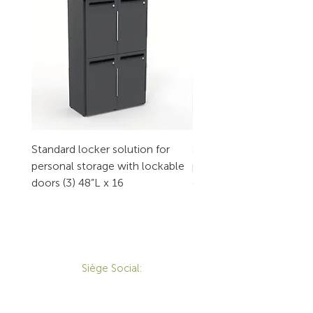
Standard locker solution for
Standard locker solution
personal storage with lockable
personal storage with l
doors (3) 48”L x 16
doors (2) 32”L x 16
CONTACT
Siège Social:
172 Boulevard Brunswick,
Pointe-Claire, QC, H9R 5P9
1-800-455-8450