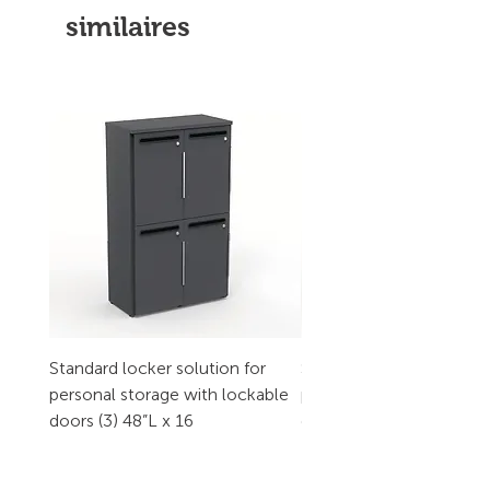
similaires
Standard locker solution for
Standard locker solution
personal storage with lockable
personal storage with l
doors (3) 48”L x 16
doors (2) 32”L x 16