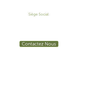
CONTACT
Siège Social:
172 Boulevard Brunswick,
Pointe-Claire, QC, H9R 5P9
1-800-455-8450
info@sustema.ca
Contactez Nous
PRODUITS
LES INDUSTRIES
Mobilier Technique
Mur Vidéo
Établi Technique
Tables de Réunion
Salle de Formation
Stations de Travail
Ergonomie
Sécurité Publique
Procédé Industriel