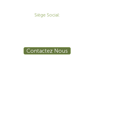
CONTACT
Siège Social:
172 Boulevard Brunswick,
Pointe-Claire, QC, H9R 5P9
1-800-455-8450
info@sustema.ca
Contactez Nous
PRODUITS
LES INDUSTRIES
Mobilier Technique
Mur Vidéo
Établi Technique
Tables de Réunion
Salle de Formation
Stations de Travail
Ergonomie
Sécurité Publique
Procédé Industriel