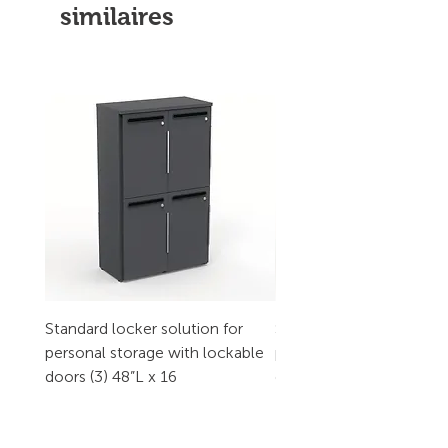
similaires
Standard locker solution for
Standard locker solution
personal storage with lockable
personal storage with l
doors (3) 48”L x 16
doors (2) 32”L x 16