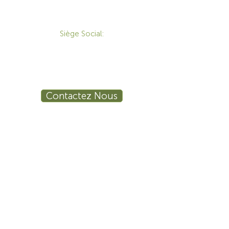
CONTACT
Siège Social:
172 Boulevard Brunswick,
Pointe-Claire, QC, H9R 5P9
1-800-455-8450
info@sustema.ca
Contactez Nous
PRODUITS
LES INDUSTRIES
Mobilier Technique
Mur Vidéo
Établi Technique
Tables de Réunion
Salle de Formation
Stations de Travail
Ergonomie
Sécurité Publique