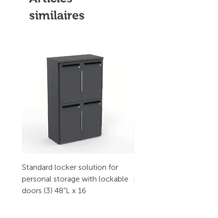
similaires
Standard locker solution for
Standard locker solution
personal storage with lockable
personal storage with l
doors (3) 48”L x 16
doors (2) 32”L x 16